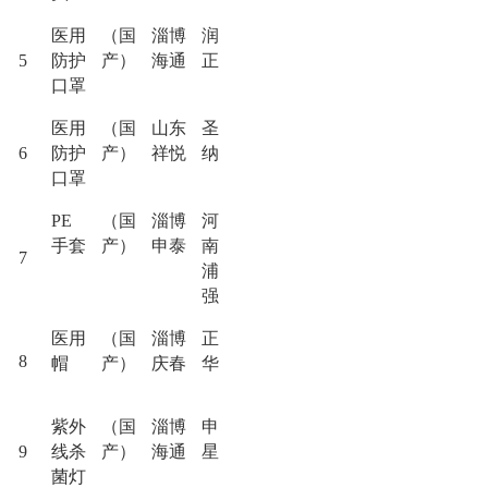
医用
（国
淄博
润
5
防护
产）
海通
正
口罩
医用
（国
山东
圣
6
防护
产）
祥悦
纳
口罩
PE
（国
淄博
河
手套
产）
申泰
南
7
浦
强
医用
（国
淄博
正
8
帽
产）
庆春
华
紫外
（国
淄博
申
9
线杀
产）
海通
星
菌灯