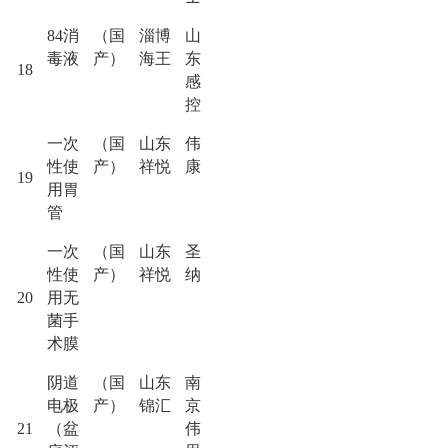
84消
（国
淄博
山
毒液
产）
海王
东
18
感
控
一次
（国
山东
伟
性使
产）
祥悦
康
19
用胃
管
一次
（国
山东
圣
性使
产）
祥悦
纳
20
用无
菌手
术膜
阴道
（国
山东
南
电极
产）
锦汇
京
21
（盆
伟