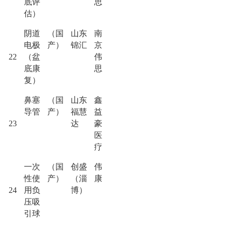
底评
思
估）
阴道
（国
山东
南
电极
产）
锦汇
京
22
（盆
伟
底康
思
复）
鼻塞
（国
山东
鑫
导管
产）
福慧
益
23
达
豪
医
疗
一次
（国
创盛
伟
性使
产）
（淄
康
24
用负
博）
压吸
引球