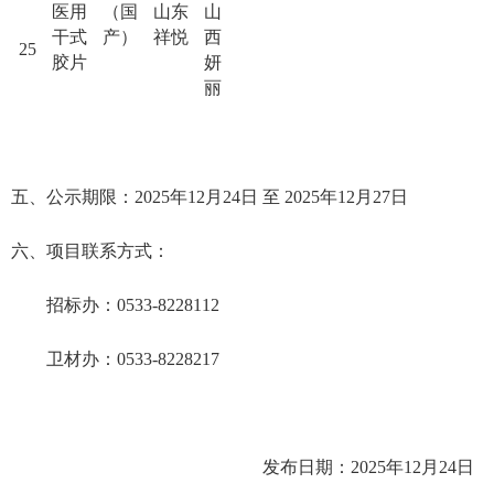
医用
（国
山东
山
干式
产）
祥悦
西
25
胶片
妍
丽
五
、公
示
期限：
20
25
年
12
月
24
日
至
20
25
年
12
月
27
日
六
、项目联系方式：
招标办
：
0533-8228112
卫材办：
0533-8228217
发布日期：
20
25
年
12
月
24
日