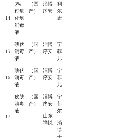
3%
（国
淄博
利
过氧
产）
序安
尔
14
化氢
康
消毒
液
碘伏
（国
淄博
宁
15
消毒
产）
序安
菲
液
儿
碘伏
（国
淄博
宁
16
消毒
产）
序安
菲
液
儿
皮肤
（国
淄博
宁
消毒
产）
序安
菲
液
尔
山东
17
祥悦
消
博
士