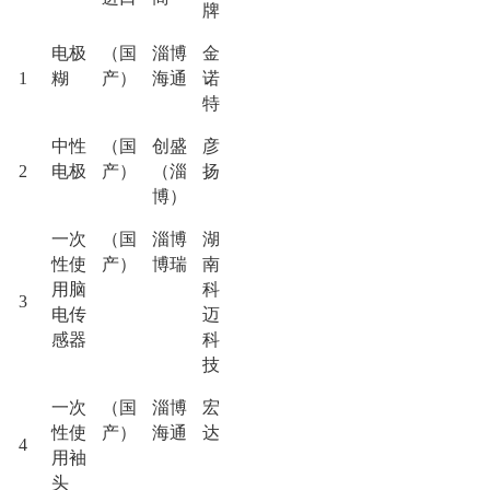
牌
电极
（国
淄博
金
1
糊
产）
海通
诺
特
中性
（国
创盛
彦
2
电极
产）
（淄
扬
博）
一次
（国
淄博
湖
性使
产）
博瑞
南
用脑
科
3
电传
迈
感器
科
技
一次
（国
淄博
宏
性使
产）
海通
达
4
用袖
头