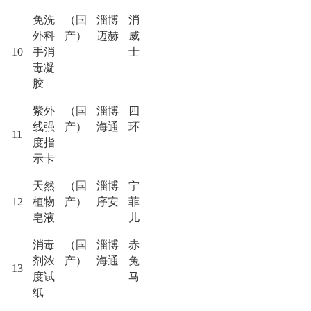
免洗
（国
淄博
消
外科
产）
迈赫
威
10
手消
士
毒凝
胶
紫外
（国
淄博
四
线强
产）
海通
环
11
度指
示卡
天然
（国
淄博
宁
12
植物
产）
序安
菲
皂液
儿
消毒
（国
淄博
赤
剂浓
产）
海通
兔
13
度试
马
纸