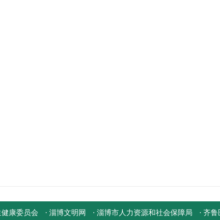
生健康委员会
· 淄博文明网
· 淄博市人力资源和社会保障局
· 齐