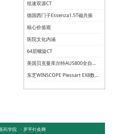
炫速双源CT
德国西门子Essenza1.5T磁共振
核心价值观
医院文化内涵
64层螺旋CT
美国贝克曼库尔特AU5800全自动生化分析仪
东芝WINSCOPE Plessart EX8数字胃肠机
鲁医药学院
· 罗平针灸网