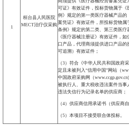
商须提供《
医疗器械经营备案凭证
可证》有效证件
，
投标货物属于《
例》规定的第一类医疗器械产品
的
桓台县人民医院
案凭证》有效证件，所投标货物属
MECT治疗仪采购
1
条例》规定的第二类、第三类医疗
《医疗器械注册证》有效证件
，
如
口产品，代理商须提供进口产品的
可追溯）有效证件
；
（
3
）
符合《中华人民共和国政府
定且未被列入
“信用中国”网站（www.cre
中国政府采购网（www.ccgp.gov
被执行人、重大税收违法案件当事
违法失信行为记录名单的
供应商
；
（
4
）
供应商
信用承诺书（
供应商
（
5
）本项目不接受联合体投标。