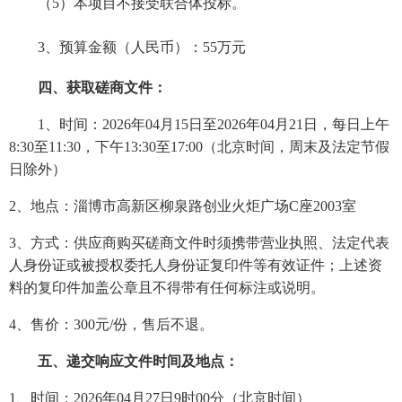
（
5）本项目不接受联合体投标。
3、预算金额（人民币）：55万元
四、获取磋商文件：
1、时间：
2026
年
04
月
15
日至
2026
年
04
月
21
日，每日上午
8:30至11:30，下午13:30至17:00（北京时间，周末及法定节假
日除外）
2、地点：淄博市高新区柳泉路创业火炬广场C座2003室
3、方式：供应商购买磋商文件时须携带营业执照、法定代表
人身份证或被授权委托人身份证复印件等有效证件；上述资
料的复印件加盖公章且不得带有任何标注或说明。
4、售价：300元/份，售后不退。
五、递交响应文件时间及地点：
1、时间：
2026
年
04
月
27
日
9
时
00分（北京时间）