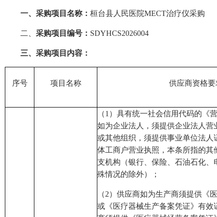
一、
采购
项目名称：
桓台县人民医院
MECT治疗仪采购
二、
采购项目编号：
SDYHCS2026004
三、采购项目内容：
序号
项目名称
供应商资格要
（
1）具有统一社会信用代码的《
如为企业法人，须提供企业法人营
或其他组织，须提供事业单位法人
体工商户营业执照，本条所指的其
支机构（银行、保险、石油石化、
殊情况的除外）
；
（
2）
供应商
如为生产商须提供《
或《医疗器械生产备案凭证》
有效