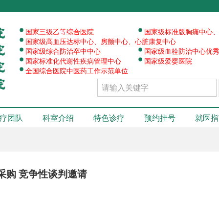
·
·
·
国家三级乙等综合医院
国家级标准版胸痛中心
·
·
国家级高血压达标中心、房颤中心、心脏康复中心
·
·
国家级综合防治卒中中心
国家级血栓防治中心优
·
国家标准化代谢性疾病管理中心
国家级爱婴医院
全国综合医院中医药工作示范单位
疗团队
科室介绍
特色诊疗
预约挂号
就医指
采购 竞争性谈判邀请