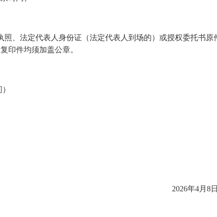
执照
、
法定代表人身份证（法定代表人到场的）或授权委托书原
上复印件均须加盖公章
。
间）
2026
年
4
月
8