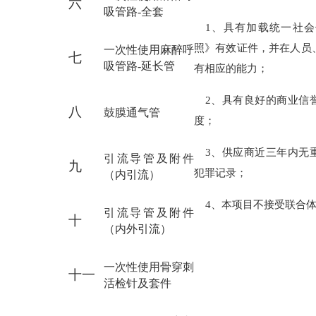
六
吸管路
-全套
1、
具有加载统一社会
照》有效证件，并在人员
一次性使用麻醉呼
七
吸管路
-延长管
有相应的能力；
2、具有良好的商业信
八
鼓膜通气管
度；
3、供应商近三年内无
引流导管及附件
九
犯罪记录；
（内引流）
4、本项目不接受联合
引流导管及附件
十
（内外引流）
一次性使用骨穿刺
十一
活检针及套件