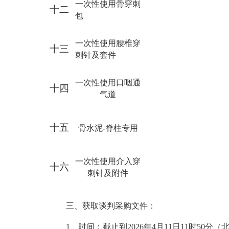
一次性使用骨穿刺
十二
包
一次性使用腰椎穿
十三
刺针及套件
一次性使用口咽通
十四
气道
十五
骨水泥
-脊柱专用
一次性使用介入穿
十六
刺针及附件
三、获取
谈判
采购文件：
1
、时间：截止到
202
6
年
4
月
11
日
1
1
时
50
分（