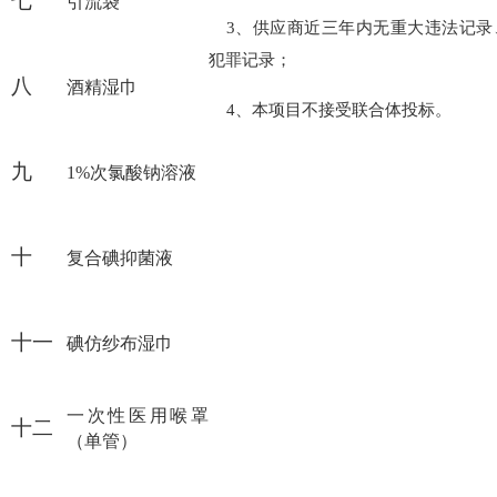
七
引流袋
3、供应商近三年内无重大违法记录
犯罪记录；
八
酒精湿巾
4、本项目不接受联合体投标。
九
1%次氯酸钠溶液
十
复合碘抑菌液
十一
碘仿纱布湿巾
一次性医用喉罩
十二
（单管）