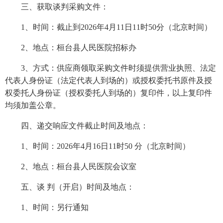
三、获取
谈判
采购文件：
1
、时间：截止
到
202
6
年
4
月
11
日
1
1
时
50
分（北京时间）
2
、地点：
桓台县人民医院招标办
3
、方式：供应商领取采购文件时须提供营业执照
、
法定
代表人身份证（法定代表人到场的）或授权委托书原件及授
权委托人身份证（授权委托人到场的）复印件，以上复印件
均须加盖公章
。
四、递交响应文件截止时间及地点：
1
、时间：
202
6
年
4
月
16
日
11
时
50
分（北京时间）
2
、地点：
桓台县人民医院会议室
五、
谈
判
（开启）时间及地点：
1
、时间：
另行通知