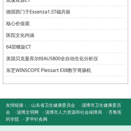
炫速双源CT
德国西门子Essenza1.5T磁共振
核心价值观
医院文化内涵
64层螺旋CT
美国贝克曼库尔特AU5800全自动生化分析仪
东芝WINSCOPE Plessart EX8数字胃肠机
友情链接：
· 山东省卫生健康委员会
· 淄博市卫生健康委员
会
· 淄博文明网
· 淄博市人力资源和社会保障局
· 齐鲁医
药学院
· 罗平针灸网