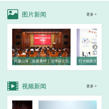
图片新闻
更多 +
院帮
跨越山海，医暖桑梓 | 淄博籍北京
打卡桓医文化走廊
台县
名医返乡义诊活动在桓台县人民医
发展史，致敬温
院圆满举行
视频新闻
更多 +