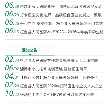
06
员进驻仪式在桓台县人民医院举行
/29
跨越山海，医暖桑梓 | 淄博籍北京名医返乡义诊
06
活动在桓台县人民医院圆满举行
/29
打卡桓医文化走廊｜品读桓台卫健发展史，致敬
06
温暖桓医追梦人
/25
丹心向党 桑榆生辉 | 桓台县人民医院老干部党支
06
部开展主题党日活动
/15
桓台县人民医院举行2025—2026学年实习学生结
业典礼
通知公告
02
/24
桓台县人民医院方便群众就医看病十二项措施
06
（第二批）
/02
淄博市小儿推拿培训基地 进修招生简章
04
/01
【搬迁公告】桓台县人民医院妇科、肝胆外科、
02
耳鼻咽喉科、内分泌科、儿科病区搬家啦！
/26
桓台县人民医院2026年招聘卫生专业技术人员公
10
告
/22
好消息！国产九价HPV疫苗可以预约接种啦！