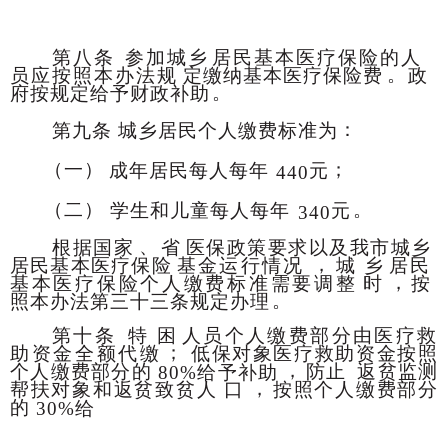
第八条
参加城乡
居民基本医疗保险的人
。
员应按照本办法规
定缴纳基本医疗保险费
政
。
府按规定给予财政补助
：
第九条
城乡居民个人缴费标准为
（一）
；
成年居民每人每年
元
440
（二）
。
学生和儿童每人每年
元
340
、
根据国家
省
医保政策要求以及我市城乡
，
居民基本医疗保险
基金运行情况
城
乡
居民
，
基本医疗保险个人缴费标准需要调整
时
按
。
照本办法第三十三条规定办理
第十条
特
困
人员个人缴费部分由医疗救
；
助资金全额代缴
低保对象医疗救助资金按照
，
个人缴费部分的
防止
返贫监测
80
%给予补助
，
帮扶对象和返贫致贫人
口
按照个人缴费部分
的
30%给