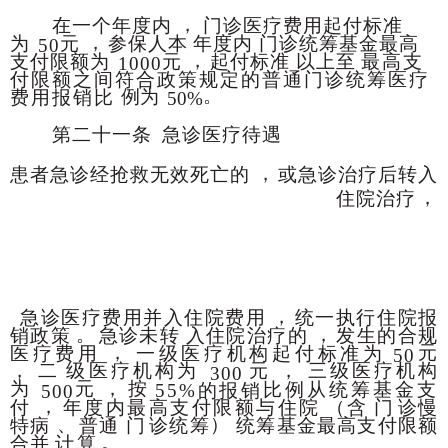
，
在一个年度内
门诊医疗费用起付标准
，
为
元
参保人本
年度内
门诊统筹基金最高
50
，
支付限额为
元
起付标
准
以上至
最高支
1000
付限额之间符合政策规定的普通门诊统筹医疗
。
例为
费用报销比
50%
第二十一条
急诊医疗待遇
，
患者急诊经抢救无效死亡的
或急诊治疗后
转入
，
住院治疗
，
急诊医疗费用并入住院费用
统一执行住院报
。
，
销政策
急诊未转
入住院治疗的
发生的合规
，
元
医疗费用
一级医疗机构起付标准为
50
，
二
级医疗机构为
元
，
三级医疗机构
300
为
元
，
按
比例从统筹基金支
55%的报销
500
，
付
年度内最高
支付限额与住院
（含
门
诊慢
、
）
特病
普通
门
诊统筹
统筹基金最高支付限
额
。
合并
计算