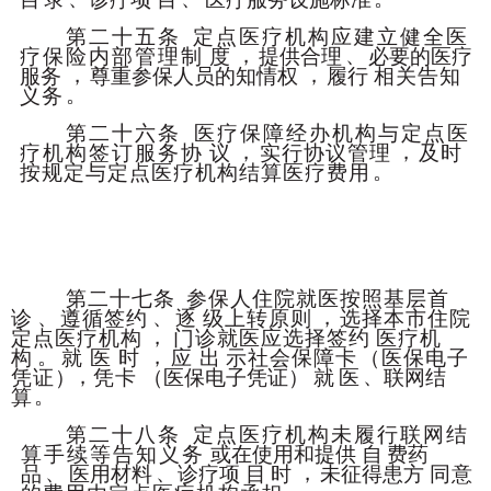
第二十五条
定点医疗机构应建立健全医
，
、
疗保险内部管理制
度
提供合理
必要的医疗
，
，
服务
尊重参保人员的知情权
履行
相关告知
。
义务
第二十六条
医疗保障经办机构与定点医
，
，
疗机构签订服务协
议
实行协议管理
及时
。
按规定与定点医疗机构结算医
疗费用
第二十七条
参保人住院就医按照基层首
、
、
，
诊
遵循签约
逐
级上转原则
选择本市住院
，
定点医疗机构
门诊就医应选择签约
医疗机
。
，
构
就
医
时
应
出
示社会保障卡
（医保电子
，
、
凭证
）
凭卡
（医保电子凭证）
就
医
联网结
。
算
第二十八条
定点医疗机构未履行联网结
算手续等告知义务
或在使用和提供
自
费药
、
、
，
品
医用材料
诊疗项
目
时
未征得患方
同意