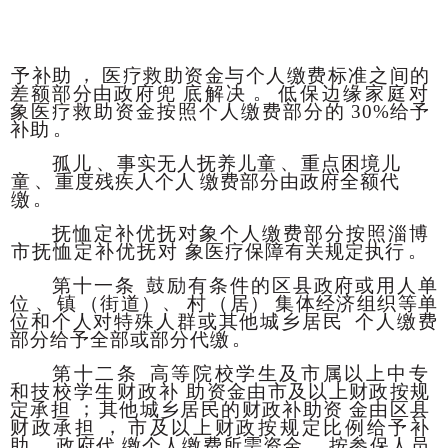
，
予补助
医疗救助资金与个人缴费标准之间的
。
差额
部分由政府兜
底解决
低保边缘家庭对
象医疗救助资金按照个人缴费部分的
30%给予
。
补助
、
、
孤儿
事实无人抚养儿童
重点困境儿
、
童
重度残疾人个人
缴费部分由政府全额代
。
缴
抚恤定补优抚对象个人缴费部分按照淄博
。
市抚恤定补优抚对
象医疗保障有关规定执行
第十一条
鼓励有条件的区县政府或用人单
、
、
位
镇
（
街道）
村
（居）
集体经济组织等单
位和个人对特殊人
群或其他城乡居民
个人缴费
。
部分给予全部或部分代缴
第十二条
高等院校学生及市属以上中专
和技校学生财政补
助资金由市及以上财政按规
；
定承担
其他城乡居民的财政补助资
金由区县
，
财政承担
市及以上财政按规定比
例给予补
。
，
助
政府代
缴个人缴费所需资金
按参保人员