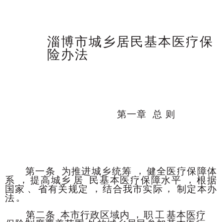
淄博市城乡居民基本医疗保
险办法
第一章
总
则
，
第一条
为推进城乡统筹
健全医疗保障体
，
，
系
提高城乡
居
民基本医疗保障水平
根据
、
，
，
国家
省有关规定
结合我市实际
制定本办
。
法
，
第二条
本市行政区域内
职
工
基本医疗