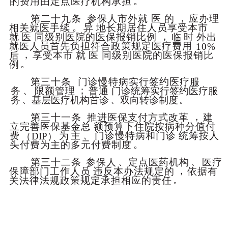
。
的费用由定点医疗机构承担
，
第二十九条
参保人市外就
医
的
应办理
。
相关就医手续
异
地长期居住人员享受本市
，
就
医
同级别医院的医
保报销比例
临
时
外出
就医人员首先负担符合政策规定医疗费用
10
%
，
享受本市
就
医
同级别医院的医保报销比
后
。
例
第三十条
门诊慢特病实行签约医疗服
、
；
务
限额管理
普通
门诊统筹实行签约医疗服
、
、
。
务
基层医疗机构首诊
双向转诊制度
，
第三十一条
推进医保支付方式改革
建
立完善医保基金总
额预算下住院按病种分值付
、
费
为
主
门诊慢特病和门诊
统筹按人
（
DIP
）
。
头付费为主的多元付费制度
、
、
第三十二条
参保人
定点医药机构
医疗
，
保障部门工作人员
违反本办法规定的
依据有
。
关法律法规政策规定承担相应的责任