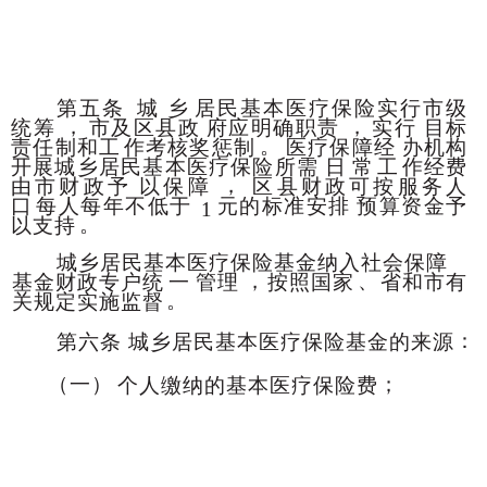
第五条
城
乡
居民基本医疗保险实行市级
，
，
统筹
市及区县政
府应明确职责
实行
目标
。
责任制和工
作考核奖惩制
医
疗保障经
办机构
开展城乡居民基本医疗保险所需
日
常
工
作经费
，
由市财政予
以保障
区县财政可按服务人
口
每人每年不低于
元的标准安排
预算资金予
1
。
以支持
城乡居民基本医疗保险基金纳入社会保障
，
、
基金财政专户统
一
管理
按照国家
省和市有
。
关规定实施监督
：
第六条
城乡居民基本医疗保险基金的来源
（一）
；
个人缴纳的基本医疗保险费