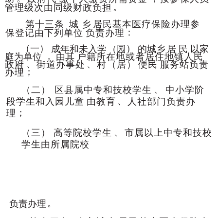
。
管理级次由同
级财政负担
第十三条
城
乡
居民基本医疗保险办理参
：
保登记由下列单位
负责办理
（一）
）
成年和未入学
（园
的城乡
居
民
以家
，
庭为单位
由其
户籍所在地或者居住地镇人民
、
、
政府
街道办事处
村
（居）
便民
服务站负责
；
办理
、
（二）
区县属中专和技校学生
中小学阶
、
段学生和入园儿童
由教育
人社部门负责办
；
理
、
（三）
高等院校学生
市属以上中专和技校
学生由所属院校
。
负责办理