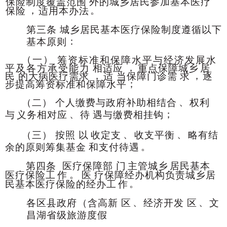
保险制度覆盖范围
外的城乡居民参加基本医疗
，
。
保险
适用本办法
第三条
城乡居民基本医疗保险制度遵循以下
：
基本原
则
（一）
筹资标准和保障水平与经济发展水
，
平及各方承受能力
相适应
重点保障城乡
居
，
，
民
的大病医疗需求
适
当保障
门诊需
求
逐
；
步提高筹资标准和保障水平
、
（二）
个人缴费与政府补助相结合
权利
、
；
与
义务相对应
待
遇与缴费相挂钩
、
、
（三）
按照
以
收定支
收支平衡
略有结
。
余
的原则筹集基金
和支付待遇
第四条
医疗保障部
门
主管城乡
居民基本
。
医疗保险工
作
医
疗保障经办机构负责城乡居
。
民基本医疗保险的经办工
作
、
、
各区县政府
（含高新
区
经济开发
区
文
昌湖省级旅游度假