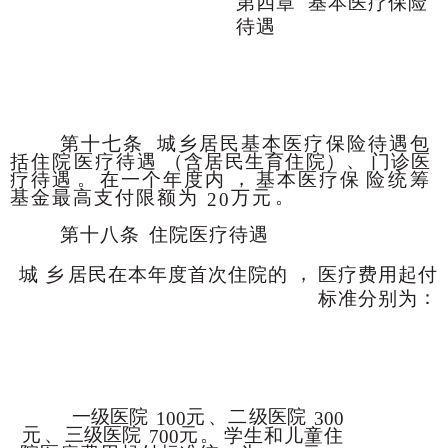
第四章
基本医疗保险
待遇
第十七条
城乡居民基本医疗保险待遇包
、
括住院医疗待遇
（含居民生育住院）
门诊医
。
，
疗待遇
在一个年度内
基本医疗保
险统筹
。
基金最高支付限额为
万元
20
第十八条
住院医疗待遇
，
城
乡
居民在本年度首次住院的
医疗费用起付
：
标准分别为
一级医院
元
、
二
级医院
100
300
元
、
三级医院
元
。
学生和儿童住
700