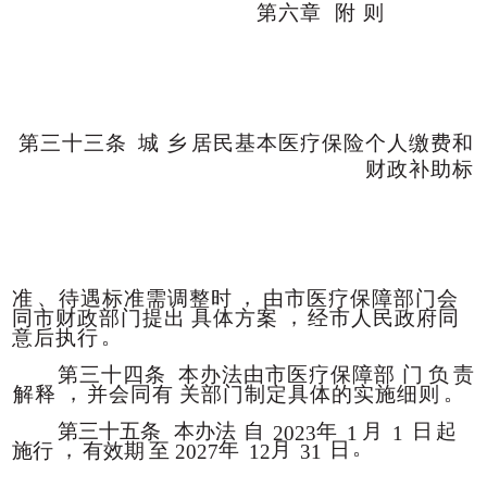
第六章
附
则
第三十三条
城
乡
居民基本医疗保险个人缴费和
财政补助标
、
，
准
待遇标准需调整时
由市医疗保障部门会
，
同市财
政部门提出
具体方案
经市人民政府同
。
意后执行
第三十四条
本办法由市医疗保障部
门
负
责
，
。
解释
并会同有
关部门制定具体的实施细则
第三十五条
本办法
自
年
月
日
起
2023
1
1
。
，
年
月
日
施行
有效期
至
2027
12
31