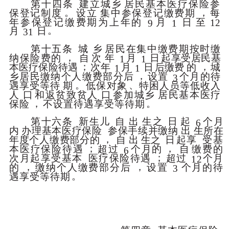
第十四条
建立城乡
居民基本医疗保险参
。
，
保登记制度
设立
集中参保登记缴费期
每
年参保登记缴费期为上年的
月
日
至
12
9
1
。
月
日
31
第十五条
城
乡
居民在集中缴费期按时缴
，
纳保险费的
自
次
年
月
日
起享受居民基
1
1
；
，
本医疗保险待遇
次年
月
日
后缴费
的
城
1
1
，
乡居民缴纳个人缴费部分后
设置
个月的待
3
。
、
遇享受等待
期
低保对象
特困人员等低收入
人
口
和返贫致贫人
口
参加城乡
居民基本医疗
，
。
保险
不设置待遇享受等待期
第十六条
新生儿
自
出
生之
日
起
个月
6
内
办理
基本医疗保险
参保手续并缴纳
出
生所在
，
年度个人缴费部分的
自
出
生之
日
起享
受基
；
，
本医疗保险待遇
超过
个月的
自
缴费的
6
；
次月
起享受基本
医疗保险待遇
超过
个月
12
，
，
的
缴纳个人缴费部分后
设置
个月的待
3
。
遇享受等待期