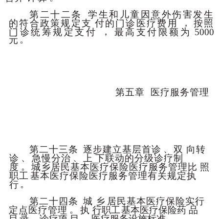
第二十二条
学生和儿童因意外伤害发生
，
的符合政策规定支
付的门诊医疗费用
按照
，
门诊统筹规定支付
最高支付限额为
5000
。
元
第五章
医疗服务管理
、
第二十三条
逐步建立基层首诊
双
向转
、
、
诊
急慢分治
上
下联动的分级诊疗制
。
度
城乡居民基本医疗保险医疗服务管理比
照
职工
基本医疗保险医疗服务管理有关规定执
。
行
第二十四条
城
乡
居民基本医疗保险实行
。
定点医疗管理
执
行职工
基本医疗保险药
品
、
、
。
目
录
诊疗项
目
医疗服
务设施标准