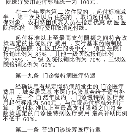
。
院医疗费用起付标准统一为
元
100
，
在一个年度内第
二
次住院的
起付标准减
，
，
。
半
第三次及以后
住院的
取消起付线
低
、
保对象
农村特困供养人员在指定优惠
就
医
医
，
。
院住院的
医疗费用取消起付线
起付标准以上至最高支付限额之间符合政
，
策规定的住院医疗
费用
实行基本药物制度
、
生院）
的一级医院
（社区卫生服务中心
镇卫
，
报销比例为
其他一级医院报销比例
85%
，
，
为
二
级
医院报销比例为
三级医
75%
70%
。
院报销比例为
60%
第十九条
门诊慢特病医疗待遇
经确认患有规定慢特病所发生的
门诊医疗
，
费用
城乡居民基
本医疗保险基金给予适当补
。
，
助
在一个
自
然年度内
门诊慢特病
医疗费
，
用起付标准为
元
与住院起付标准分别计
500
，
算
起付标
准以上至最高支付限额之间符合
政策规定的门诊慢特病医疗费用
最高补助比例
。
不低于
60%
第二十条
普通门诊统筹医疗待遇