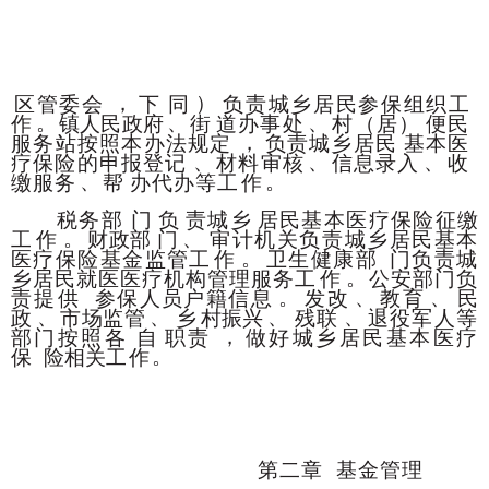
，
）
区管委会
下
同
负责城乡居民参保组织工
。
、
、
作
镇人民政府
街
道办事处
村
（居）
便民
，
服务站按照本办法规定
负责城乡居民
基本医
、
、
、
疗保险的申报登记
材料审核
信息录入
收
、
。
缴服务
帮
办代办等工
作
税务部
门
负
责城乡
居民基本医疗保险征缴
。
、
工
作
财政部
门
审计机关负责城乡居民基本
。
医疗保险基金监管工
作
卫生健康部
门负责城
。
乡居民就医医疗机构管理服务工
作
公安部门负
。
、
、
责提供
参保人员户籍信息
发改
教育
民
、
、
、
、
政
市场监管
乡
村振兴
残联
退役军人等
，
部门按照各
自
职责
做好城乡居民基本医疗
。
保
险相关工
作
第二章
基金管理